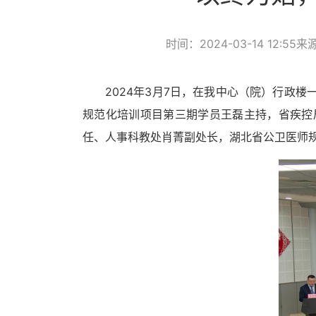
时间：2024-03-14 12:55
来
20
24
年
3
月
7
日，在
我
中心
（院）行政楼
规范化培训项目第三期学员王磊主持，省疾控
任、人事科教处肖菁副处长，
湖北省
公卫医师