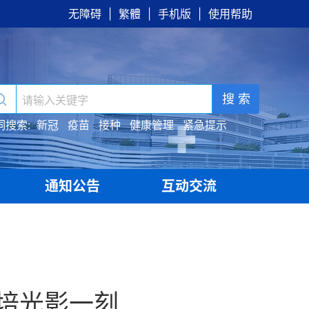
无障碍
|
繁體
|
手机版
|
使用帮助
搜 索
词搜索:
新冠
疫苗
接种
健康管理
紧急提示
通知公告
互动交流
|
|
培光影一刻