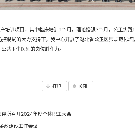
脱产
培训项目，
其中临床培训9
个月，理论授课
3
个月，公卫实践
1
防控制局
的大力支持下，我中心
开展了
湖北省
公卫医师规范化
培
升公共卫生医师的岗位胜任力。
打印
关闭
评所召开2024年度全体职工大会
风廉政建设工作会议