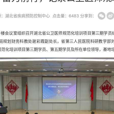
源：湖北省疾病预防控制中心
点击量：
6483
分享到：
一楼会议室
组织召开湖北省
公卫医师规范化
培训项目第
三
期学员
局规划财务科教处谢彩霞副处长，省第三人民医院科研教学部
规范化培训
项目第
三
期学员
、第五期学员
及所在单位
领导
，
基地