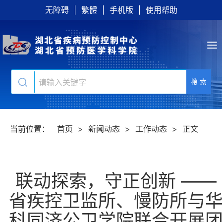
无障碍
|
繁體
|
手机版
|
使用帮助
搜 索
当前位置：
首页
>
新闻动态
>
工作动态
>
正文
联动探索，守正创新 ——
省疾控卫监所、慢防所与
科同济公卫学院联合开展