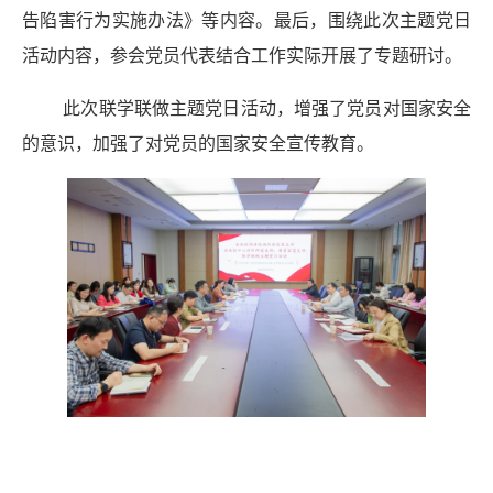
告陷害行为实施办法》等内容。最后，围绕此次主题党日
活动内容，参会党员代表结合工作实际开展了专题研讨。
此次联学联做主题党日活动，增强了党员对国家安全
的意识，加强了对党员的国家安全宣传教育。