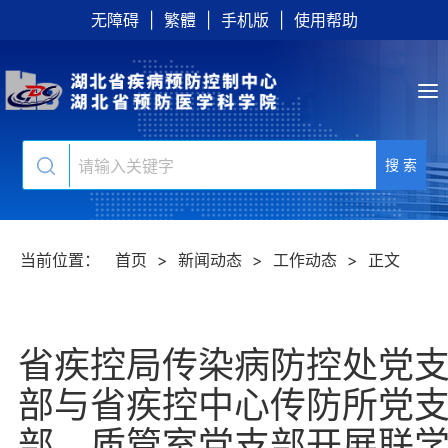
无障碍
|
繁體
|
手机版
|
使用帮助
搜 索
当前位置：
首页
>
新闻动态
>
工作动态
>
正文
省疾控局传染病防控处党
部与省疾控中心传防所党
部、质管室党支部开展联