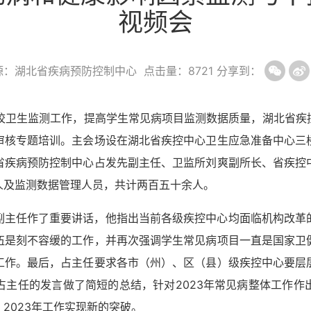
视频会
源：湖北省疾病预防控制中心
点击量：
8721
分享到：
校卫生监测工作，提高学生常见病项目监测数据质量，湖北省疾
审核专题培训。主会场设在湖北省疾控中心卫生应急准备中心三
省疾病预防控制中心占发先副主任、卫监所刘爽副所长、省疾控
人及监测数据管理人员，共计两百五十余人。
副主任作了重要讲话，他指出当前各级疾控中心均面临机构改革
伍是刻不容缓的工作，并再次强调学生常见病项目一直是国家卫
工作。最后，占主任要求各市（州）、区（县）
级疾控中心要层
占主任的发言做了简短的总结，针对
2023
年常见病整体工作作
，
2023
年工作实现新的突破。