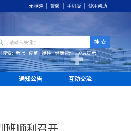
无障碍
|
繁體
|
手机版
|
使用帮助
搜 索
词搜索:
新冠
疫苗
接种
健康管理
紧急提示
通知公告
互动交流
|
|
训班顺利召开