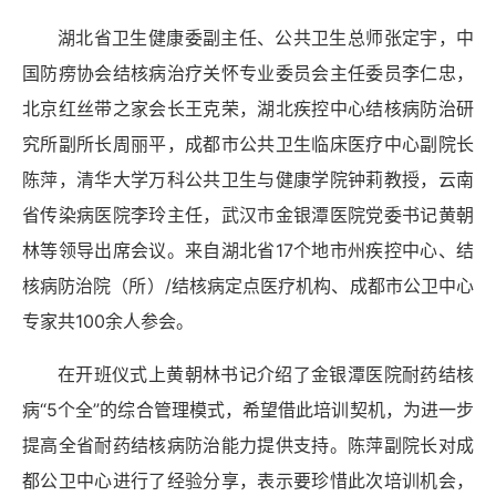
湖北省卫生健康委副主任、公共卫生总师张定宇，中
国防痨协会结核病治疗关怀专业委员会主任委员李仁忠，
北京红丝带之家会长王克荣，湖北疾控中心结核病防治研
究所副所长周丽平，成都市公共卫生临床医疗中心副院长
陈萍，清华大学万科公共卫生与健康学院钟莉教授，云南
省传染病医院李玲主任，武汉市金银潭医院党委书记黄朝
林等领导出席会议。来自湖北省
17
个地市州疾控中心、结
核病防治院（所）
/
结核病定点医疗机构、成都市公卫中心
专家共
100
余人参会。
在开班仪式上黄朝林书记介绍了金银潭医院耐药结核
病“
5
个全”的综合管理模式，希望借此培训契机，为进一步
提高全省耐药结核病防治能力提供支持。陈萍副院长对成
都公卫中心进行了经验分享，表示要珍惜此次培训机会，