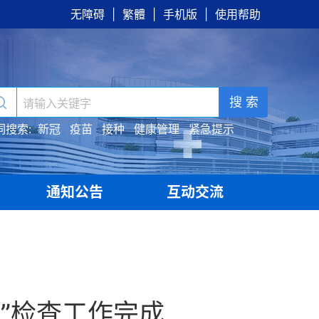
无障碍
|
繁體
|
手机版
|
使用帮助
搜 索
词搜索:
新冠
疫苗
接种
健康管理
紧急提示
通知公告
互动交流
|
|
开”检查工作完成