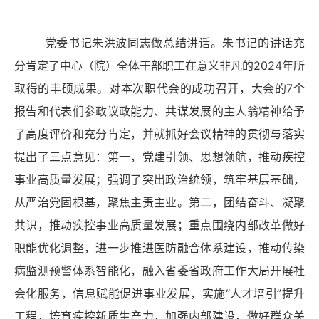
党委书记朱洪波同志做总结讲话。朱书记的讲话充
分肯定了中心（院）全体干部职工
在意义非凡的
2024
年所
取得的丰硕成果。对本次职代会的成功召开，大会的7个
报告和代表们参政议政能力、共谋发展的主人翁精神给予
了高度评价和充分肯定，并就抓好会议精神的贯彻与落实
提出了三点意见：第一，党建引领、思想领航，推动疾控
事业高质量发展；强调了突出政治统领，筑牢基层基础，
从严治党固根基，聚焦主责主业。第二，团结奋斗、凝聚
共识，推动疾控事业高质量发展；重点围绕内部改革做好
职能优化调整，进一步推进医防融合体系建设，推动传染
病监测预警体系智能化，融入省委省政府工作大局开展社
会化服务，信息赋能促进事业发展，
实施
“人才培引”提升
工程
，培育疾控新质生产力，加强内部建设，做好群众关