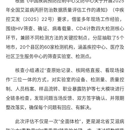
根据《中国疾病预防控制中心艾防中心关于开展
202
5
年全国艾滋病丙肝防治数据质量评估工作的通知》（中疾
控艾发〔
202
5〕22号）要求，借鉴多年现场工作经验，
围绕HIV筛查、确证、病毒载量、CD4计数四大检测核心
环节，兼顾不同检测方法的关键控制点，分层抽取了5个
地市
，
20
个县区的60家检测机构，涵盖疾控中心、医疗及
社区卫生服务中心的筛查实验室、检测点。
核查小
组通过
“查原始记录、核网络直报、看现场操
作”三位一体
的方式，对实验室的设备、检测量、质量控
制、人员档案、样品流转、职业暴露防护等七大模块进行
全链条检查，发现问题当场反馈、双方签字确认、并限期
整改落实，确保每个问题有回应、有解决。
此次评估不仅是一次
“全面体检”，更是湖北
省
艾滋病