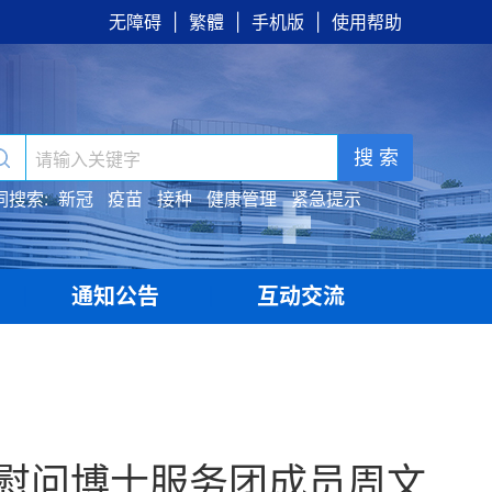
无障碍
|
繁體
|
手机版
|
使用帮助
搜 索
词搜索:
新冠
疫苗
接种
健康管理
紧急提示
通知公告
互动交流
|
|
慰问博士服务团成员周文