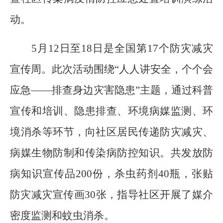
动。
5
月
12
日至
18
日是全国
第
17
个
防灾减灾
宣传周
。此次活动围绕
“人人讲安全，个个会
应急——排查身边灾害隐患”主题，通过科普
宣传和培训、隐患排查、环境病媒监测、环
境消杀等环节，向社区居民传递防灾减灾、
病媒生物防制和传染病防控知识。共发放防
病知识宣传品
200
份，杀虫药剂
40
瓶，
张贴
防灾减灾
宣传
画
30
张，指导社区开展了媒介
密度监测和蚊虫
消杀。