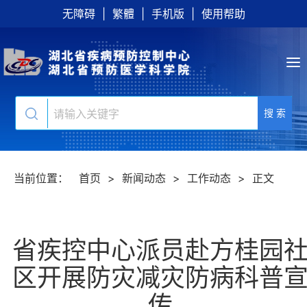
无障碍
|
繁體
|
手机版
|
使用帮助
搜 索
当前位置：
首页
>
新闻动态
>
工作动态
>
正文
省疾控中心派员赴方桂园
区开展防灾减灾防病科普
传