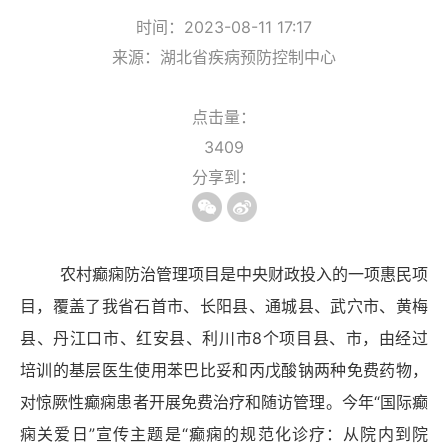
时间：2023-08-11 17:17
来源：湖北省疾病预防控制中心
点击量：
3409
分享到：
农村癫痫防治管理项目是中央财政投入的一项惠民项
目，覆盖了我省石首市、长阳县、通城县、武穴市、黄梅
县、丹江口市、红安县、利川市
8个项目县、市，由经过
培训的基层医生使用苯巴比妥和丙戊酸钠两种免费药物，
对惊厥性癫痫患者开展免费治疗和随访管理。今年“国际癫
痫关爱日”宣传主题是“癫痫的规范化诊疗：从院内到院