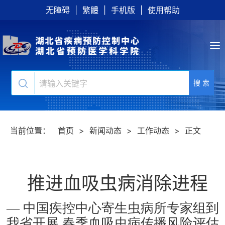
无障碍
|
繁體
|
手机版
|
使用帮助
搜 索
当前位置：
首页
>
新闻动态
>
工作动态
>
正文
推进血吸虫病消除进程
— 中国疾控中心寄生虫病所专家组到
我省开展 春季血吸虫病传播风险评估