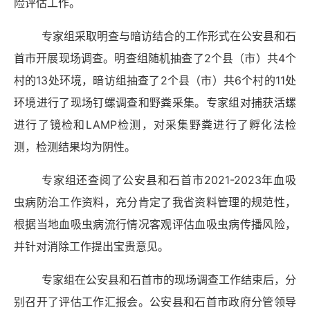
险评估工作。
专家组采取明查与暗访结合的工作形式在公安县和石
首市开展现场调查。明查组随机抽查了
2个县（市）共4个
村的1
3
处环境，暗访组抽查了
2个县（市）共
6
个村的
1
1
处
环境进行了现场钉螺调查和野粪采集。专家组对捕获活螺
进行了镜检和
L
AMP检测，对采集野粪进行了孵化法检
测，检测结果均为阴性。
专家组还查阅了公安县和石首市
2
021-2023年血吸
虫病防治工作资料，充分肯定了我省资料管理的规范性，
根据当地血吸虫病流行情况客观评估血吸虫病传播风险，
并针对消除工作提出宝贵意见。
专家组在公安县和石首市的现场调查工作结束后，分
别召开了评估工作汇报会。公安县和石首市政府分管领导