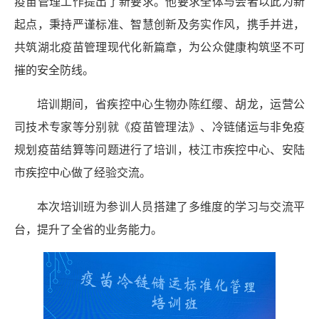
疫苗管理工作提出了新要求。他要求全体与会者以此为新
起点，秉持严谨标准、智慧创新及务实作风，携手并进，
共筑湖北疫苗管理现代化新篇章，为公众健康构筑坚不可
摧的安全防线。
培训期间，省疾控中心生物办陈红缨
、胡龙，
运营公
司技术专家
等分别就
《疫苗管理法》
、
冷链储运与非免疫
规划疫苗结算
等问题进行了培训，
枝江市疾控中心
、
安陆
市疾控中心
做了经验交流
。
本次培训班为参训人员搭建了多维度的学习与交流平
台，提升了全省的业务能力。