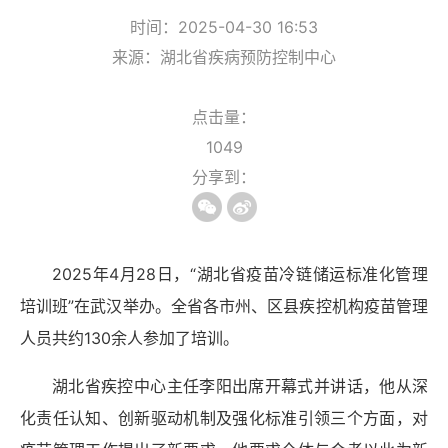
时间：2025-04-30 16:53
来源：湖北省疾病预防控制中心
点击量：
1049
分享到：
2025
年
4
月
28
日，
“
湖北省疫苗冷链储运标准化管理
培训班
”
在武汉举办。
全省各市州、区县疾控机构疫苗管理
人员共约
130
余人参加了培训。
湖北省疾控中心主任李阳
出席
开幕式
并讲话，他从
深
化责任认知、创新驱动机制及强化标准引领
三个方面
，对