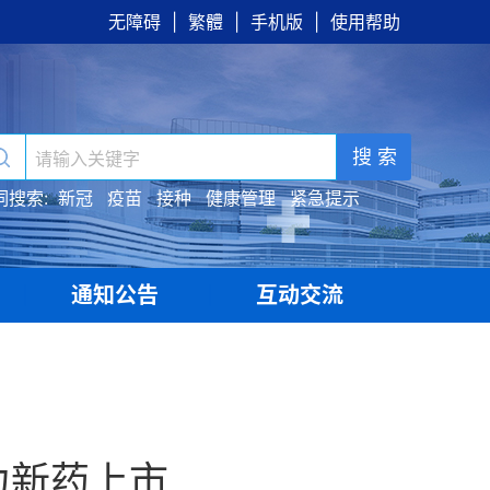
无障碍
|
繁體
|
手机版
|
使用帮助
搜 索
词搜索:
新冠
疫苗
接种
健康管理
紧急提示
通知公告
互动交流
|
|
力新药上市