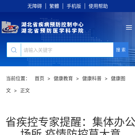
无障碍
|
繁體
|
手机版
|
使用帮助
搜 索
当前位置：
首页
>
健康教育
>
健康科普
>
健康图
文
>
正文
省疾控专家提醒：集体办
场所 疫情防控莫大意