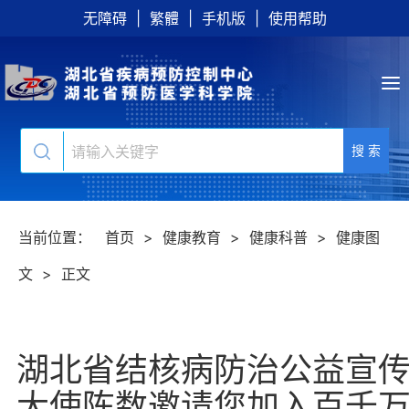
无障碍
|
繁體
|
手机版
|
使用帮助
搜 索
当前位置：
首页
>
健康教育
>
健康科普
>
健康图
文
>
正文
湖北省结核病防治公益宣
大使陈数邀请您加入百千