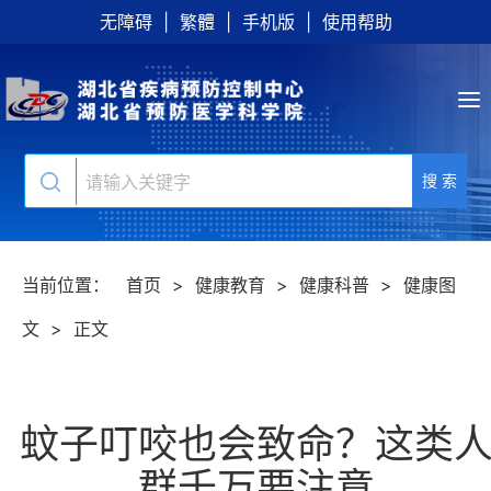
无障碍
|
繁體
|
手机版
|
使用帮助
搜 索
当前位置：
首页
>
健康教育
>
健康科普
>
健康图
文
>
正文
蚊子叮咬也会致命？这类
群千万要注意