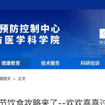
热
健康教育
技术服务
科研培训
|
|
康图文
>
正文
节饮食攻略来了--欢欢喜喜过