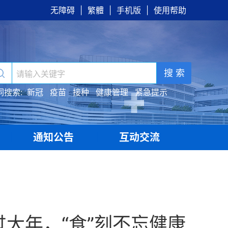
无障碍
|
繁體
|
手机版
|
使用帮助
搜 索
词搜索:
新冠
疫苗
接种
健康管理
紧急提示
通知公告
互动交流
|
|
大年，“食”刻不忘健康