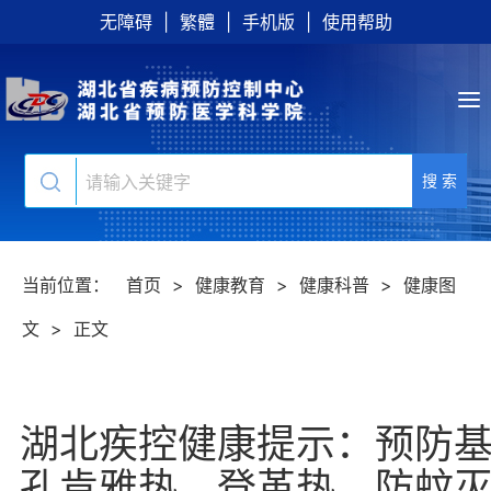
无障碍
|
繁體
|
手机版
|
使用帮助
搜 索
当前位置：
首页
>
健康教育
>
健康科普
>
健康图
文
>
正文
湖北疾控健康提示：预防
孔肯雅热、登革热，防蚊