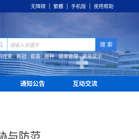
无障碍
|
繁體
|
手机版
|
使用帮助
搜 索
词搜索:
新冠
疫苗
接种
健康管理
紧急提示
通知公告
互动交流
|
|
胁与防范