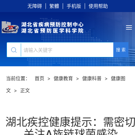
无障碍
|
繁體
|
手机版
|
使用帮助
搜 索
当前位置：
首页
>
健康教育
>
健康科普
>
健康图
文
>
正文
湖北疾控健康提示：需密
关注A族链球菌感染