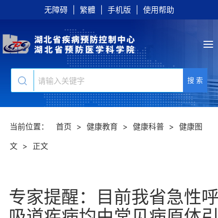
无障碍
|
繁體
|
手机版
|
使用帮助
搜 索
当前位置：
首页
>
健康教育
>
健康科普
>
健康图
文
>
正文
专家提醒：目前我省急性
吸道疾病均由常见病原体