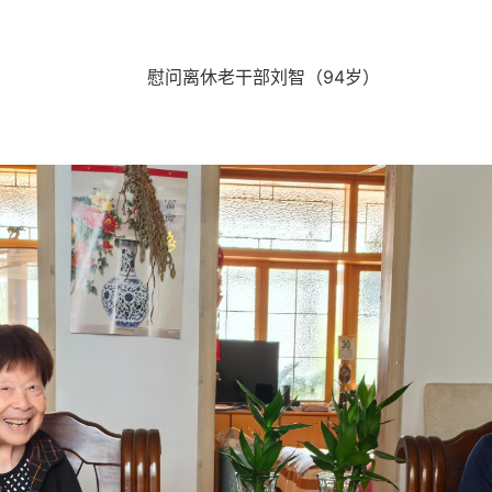
慰问离休老干部刘智（
94岁）