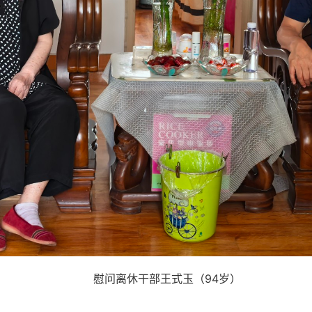
慰问离休干部王式玉（
94岁）