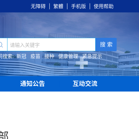
无障碍
|
繁體
|
手机版
|
使用帮助
搜 索
词搜索:
新冠
疫苗
接种
健康管理
紧急提示
通知公告
互动交流
|
|
部