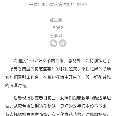
来源：湖北省疾病预防控制中心
点击量：
8052
分享到：
为迎接"三八"妇女节的到来，总务处工会特别策划了
一场芳香四溢的花艺盛宴！3月7日这天，平日忙碌的职场
女神们暂别工作台，在缤纷花海中开启了一段与鲜花共舞
的浪漫时光。
活动现场秒变春日花园！女神们跟着教学视频边学边
做，从配色魔法到造型秘诀，灵巧的双手根本停不下来，
有人托腮构思创意造型，有人化身花艺师专注修剪枝条，