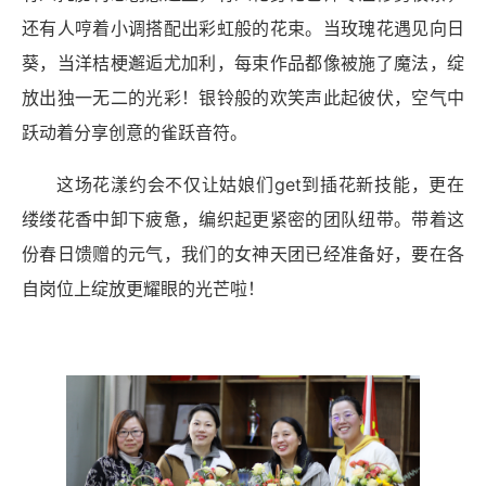
还有人哼着小调搭配出彩虹般的花束。当玫瑰花遇见向日
葵，当洋桔梗邂逅尤加利，每束作品都像被施了魔法，绽
放出独一无二的光彩！银铃般的欢笑声此起彼伏，空气中
跃动着分享创意的雀跃音符。
这场花漾约会不仅让姑娘们get到插花新技能，更在
缕缕花香中卸下疲惫，编织起更紧密的团队纽带。带着这
份春日馈赠的元气，我们的女神天团已经准备好，要在各
自岗位上绽放更耀眼的光芒啦！