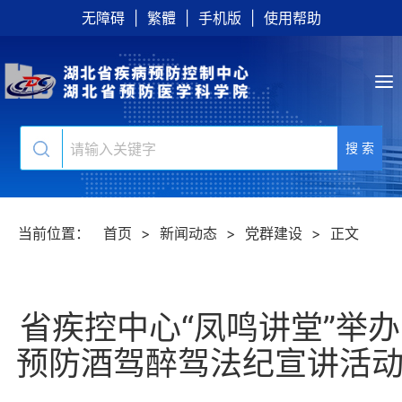
无障碍
|
繁體
|
手机版
|
使用帮助
搜 索
当前位置：
首页
>
新闻动态
>
党群建设
>
正文
省疾控中心“凤鸣讲堂”举办
预防酒驾醉驾法纪宣讲活