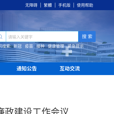
无障碍
|
繁體
|
手机版
|
使用帮助
搜 索
词搜索:
新冠
疫苗
接种
健康管理
紧急提示
通知公告
互动交流
|
|
廉政建设工作会议