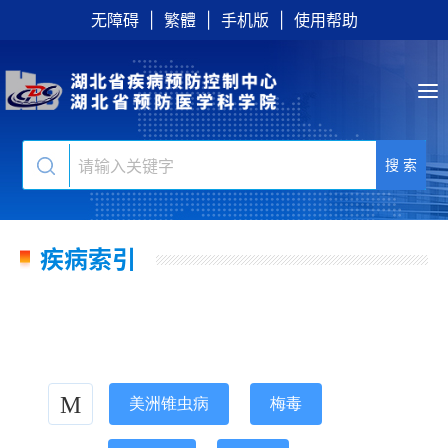
无障碍
|
繁體
|
手机版
|
使用帮助
搜 索
疾病索引
M
美洲锥虫病
梅毒