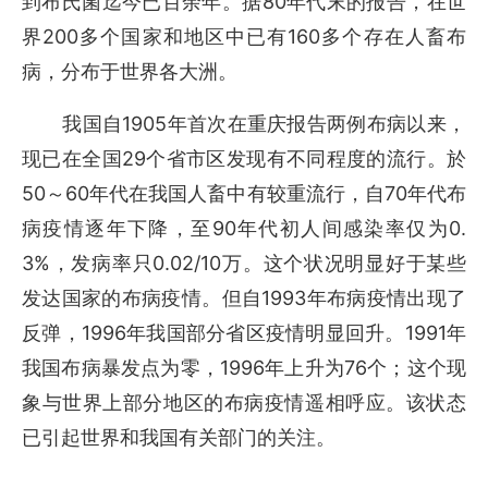
80
到布氏菌迄今已百余年。据
年代末的报告，在世
200
160
界
多个国家和地区中已有
多个存在人畜布
病，分布于世界各大洲。
1905
我国自
年首次在重庆报告两例布病以来，
29
现已在全国
个省市区发现有不同程度的流行。於
50
60
70
～
年代在我国人畜中有较重流行，自
年代布
90
0.
病疫情逐年下降，至
年代初人间感染率仅为
3%
0.02/10
，发病率只
万。这个状况明显好于某些
1993
发达国家的布病疫情。但自
年布病疫情出现了
1996
1991
反弹，
年我国部分省区疫情明显回升。
年
1996
76
我国布病暴发点为零，
年上升为
个；这个现
象与世界上部分地区的布病疫情遥相呼应。该状态
已引起世界和我国有关部门的关注。