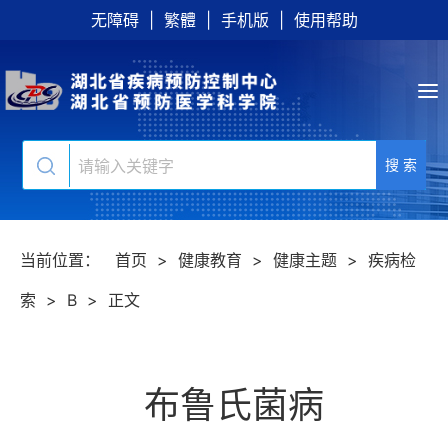
无障碍
|
繁體
|
手机版
|
使用帮助
搜 索
当前位置：
首页
>
健康教育
>
健康主题
>
疾病检
索
>
B
>
正文
布鲁氏菌病