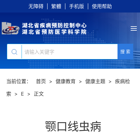
无障碍
|
繁體
|
手机版
|
使用帮助
搜 索
当前位置：
首页
>
健康教育
>
健康主题
>
疾病检
索
>
E
>
正文
颚口线虫病