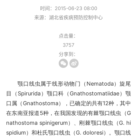
时间：2015-06-23 08:00
来源：湖北省疾病预防控制中心
点击量：
3757
分享到：
Nematoda
颚口线虫属于线形动物门（
）旋尾
Spirurida
Gnathostomatiidae
目（
）颚口科（
）颚
Gnathostoma
12
口属（
），已确定的共有
种，其中
5
G
在东南亚报道
种，在我国发现的有棘颚口线虫（
nathostoma spinigerum
G. hi
）、刚棘颚口线虫（
spidium
G. doloresi
）和杜氏颚口线虫（
）。颚口线