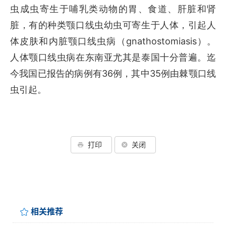
虫成虫寄生于哺乳类动物的胃、食道、肝脏和肾
脏，有的种类颚口线虫幼虫可寄生于人体，引起人
gnathostomiasis
体皮肤和内脏颚口线虫病（
）。
人体颚口线虫病在东南亚尤其是泰国十分普遍。迄
36
35
今我国已报告的病例有
例，其中
例由棘颚口线
虫引起。
打印
关闭
相关推荐