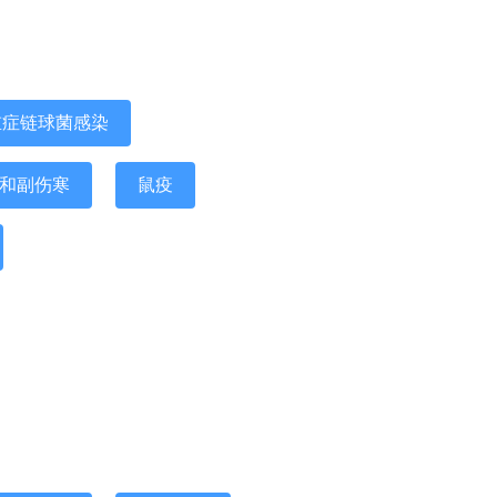
重症链球菌感染
和副伤寒
鼠疫