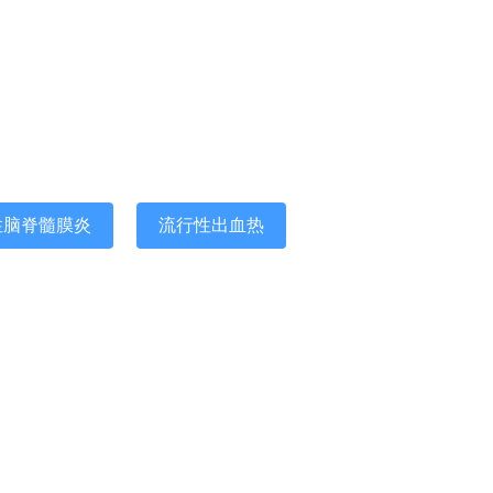
性脑脊髓膜炎
流行性出血热