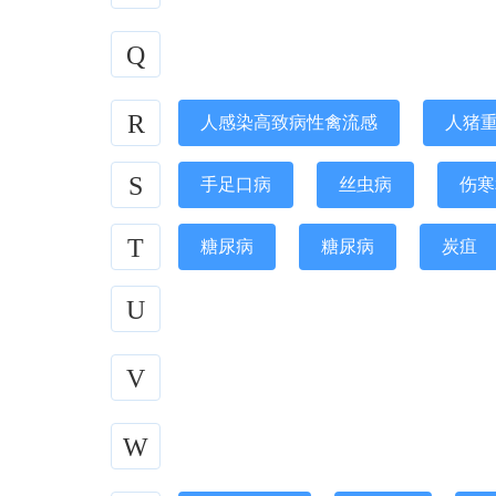
Q
R
人感染高致病性禽流感
人猪
S
手足口病
丝虫病
伤寒
T
糖尿病
糖尿病
炭疽
U
V
W