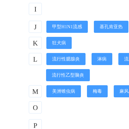
I
J
甲型H1N1流感
基孔肯亚热
K
狂犬病
L
流行性腮腺炎
淋病
流
流行性乙型脑炎
M
美洲锥虫病
梅毒
麻风
O
P