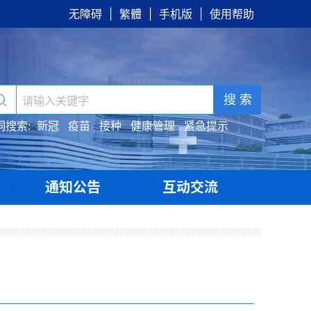
无障碍
|
繁體
|
手机版
|
使用帮助
搜 索
词搜索:
新冠
疫苗
接种
健康管理
紧急提示
通知公告
互动交流
|
|