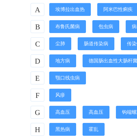
A
埃博拉出血热
阿米巴性痢疾
B
布鲁氏菌病
包虫病
病
C
尘肺
肠道传染病
传染
D
地方病
德国肠出血性大肠杆菌O
E
颚口线虫病
F
风疹
G
高血压
高血压
钩端螺
H
黑热病
霍乱