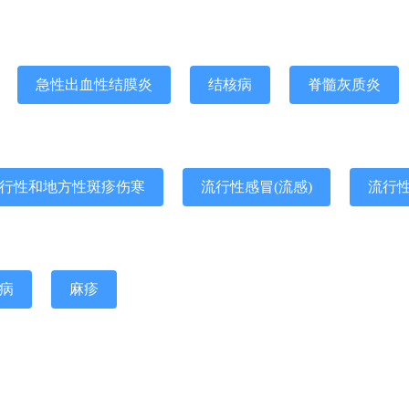
急性出血性结膜炎
结核病
脊髓灰质炎
行性和地方性斑疹伤寒
流行性感冒(流感)
流行
病
麻疹