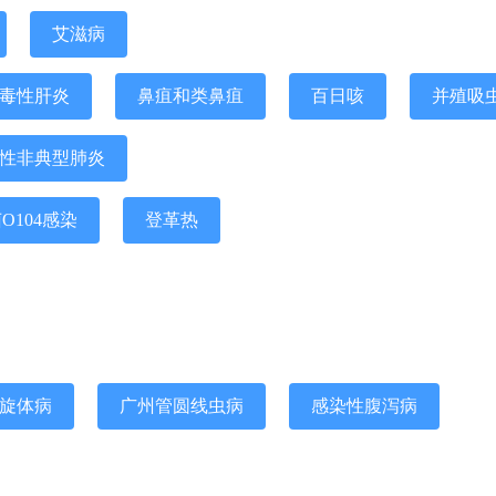
艾滋病
毒性肝炎
鼻疽和类鼻疽
百日咳
并殖吸
性非典型肺炎
104感染
登革热
旋体病
广州管圆线虫病
感染性腹泻病