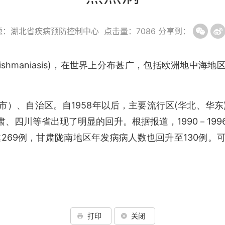
源：湖北省疾病预防控制中心
点击量：
7086
分享到：
eishmaniasis)
，在世界上分布甚广，包括欧洲地中海地
1958
(
市）、自治区。自
年以后，主要流行区
华北、华东
1990
199
肃、四川等省出现了明显的回升。根据报道，
－
269
130
达
例，甘肃陇南地区年发病病人数也回升至
例。
打印
关闭