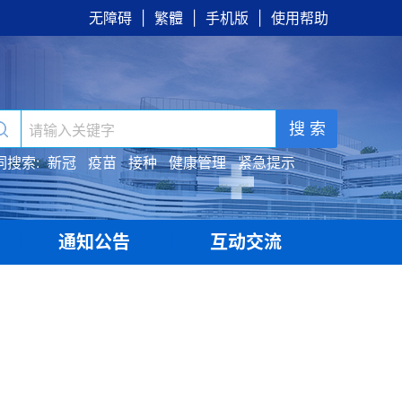
无障碍
|
繁體
|
手机版
|
使用帮助
搜 索
词搜索:
新冠
疫苗
接种
健康管理
紧急提示
通知公告
互动交流
|
|