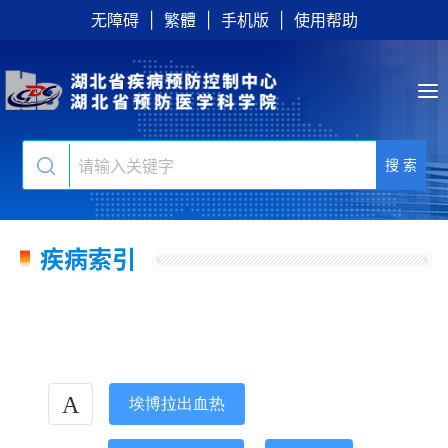
无障碍
|
繁體
|
手机版
|
使用帮助
搜 索
疾病索引
A
埃博拉出血热