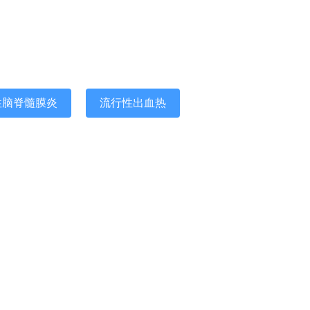
性脑脊髓膜炎
流行性出血热