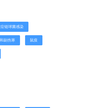
重症链球菌感染
和副伤寒
鼠疫