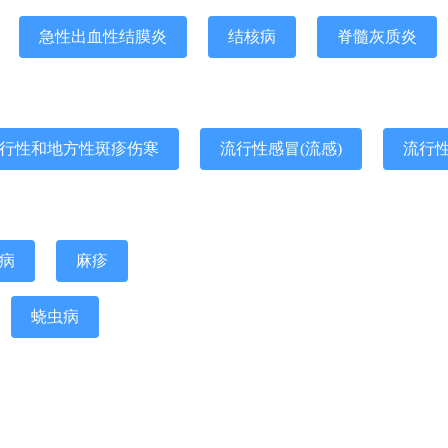
急性出血性结膜炎
结核病
脊髓灰质炎
行性和地方性斑疹伤寒
流行性感冒(流感)
流行
病
麻疹
蛲虫病