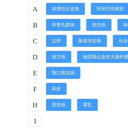
A
埃博拉出血热
阿米巴性痢疾
B
布鲁氏菌病
包虫病
病
C
尘肺
肠道传染病
传染
D
地方病
德国肠出血性大肠杆菌O
E
颚口线虫病
F
风疹
H
黑热病
霍乱
I