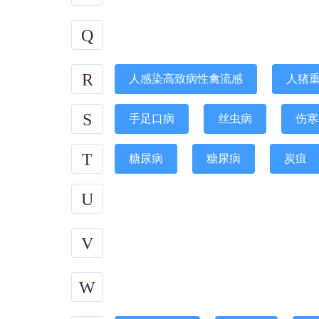
Q
R
人感染高致病性禽流感
人猪
S
手足口病
丝虫病
伤寒
T
糖尿病
糖尿病
炭疽
U
V
W