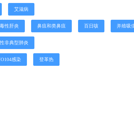
艾滋病
毒性肝炎
鼻疽和类鼻疽
百日咳
并殖吸
性非典型肺炎
104感染
登革热