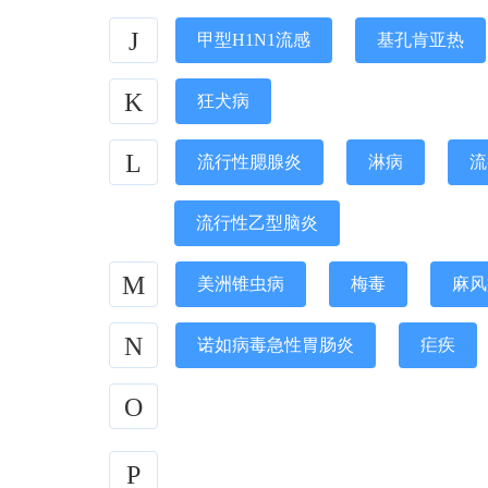
J
甲型H1N1流感
基孔肯亚热
K
狂犬病
L
流行性腮腺炎
淋病
流
流行性乙型脑炎
M
美洲锥虫病
梅毒
麻风
N
诺如病毒急性胃肠炎
疟疾
O
P