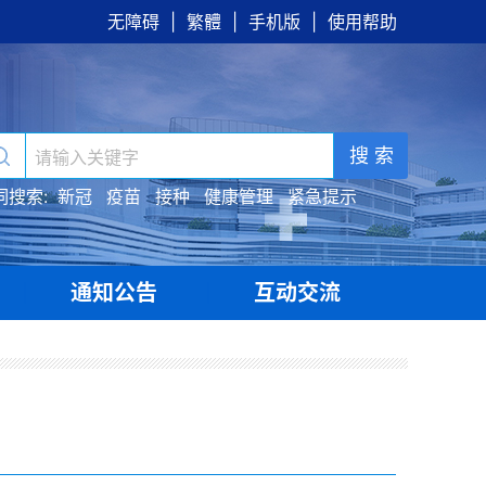
无障碍
|
繁體
|
手机版
|
使用帮助
搜 索
词搜索:
新冠
疫苗
接种
健康管理
紧急提示
通知公告
互动交流
|
|