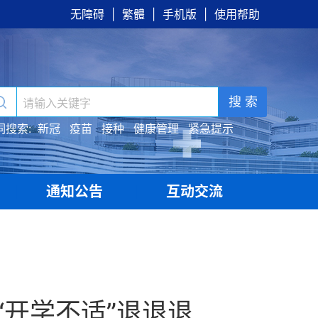
无障碍
|
繁體
|
手机版
|
使用帮助
搜 索
词搜索:
新冠
疫苗
接种
健康管理
紧急提示
通知公告
互动交流
|
|
“开学不适”退退退