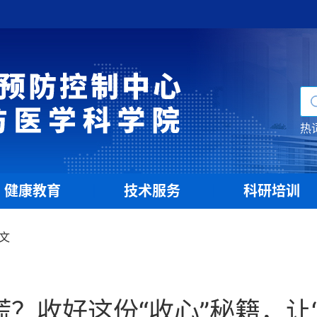
热
健康教育
技术服务
科研培训
|
|
文
？收好这份“收心”秘籍，让