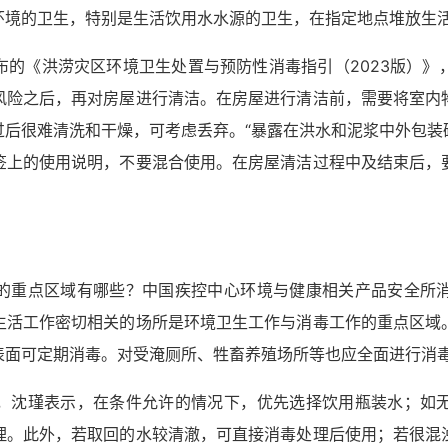
环境的卫生，特别是生活饮用水水源的卫生，在指定地点堆放生
布的《洪涝灾区环境卫生处置与预防性消毒指引（2023版）》
风险之后，再对房屋进行清洁。在房屋进行清洁前，需要将室内
过后很难清洗和干燥，可考虑丢弃。“暴露在洪水和泥浆中外包装
签上的使用说明，不要混合使用。在房屋清洁过程中及结束后，
的重点区域有哪些？中国疾控中心环境与健康相关产品安全所
生活工作密切相关的场所是环境卫生工作与消毒工作的重点区域
表面可定期消毒。对受淹厕所、牲畜养殖场所等也应全面进行消
，沈瑾表示，在条件允许的情况下，优先选择饮用瓶装水；如
理。此外，若取回的水较清澈，可直接消毒处理后使用；若很混