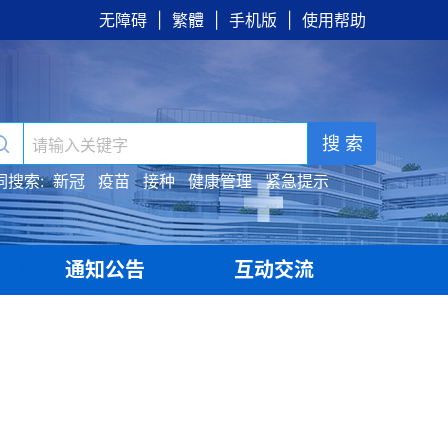
无障碍
|
繁體
|
手机版
|
使用帮助
搜 索
词搜索:
新冠
疫苗
接种
健康管理
紧急提示
通知公告
互动交流
|
|