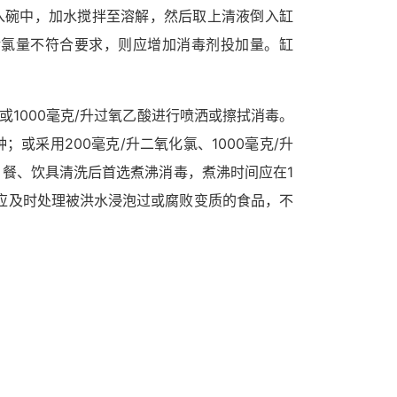
入碗中，加水搅拌至溶解，然后取上清液倒入缸
若余氯量不符合要求，则应增加消毒剂投加量。缸
或1000毫克/升过氧乙酸进行喷洒或擦拭消毒。
或采用200毫克/升二氧化氯、1000毫克/升
外，餐、饮具清洗后首选煮沸消毒，煮沸时间应在1
。“应及时处理被洪水浸泡过或腐败变质的食品，不