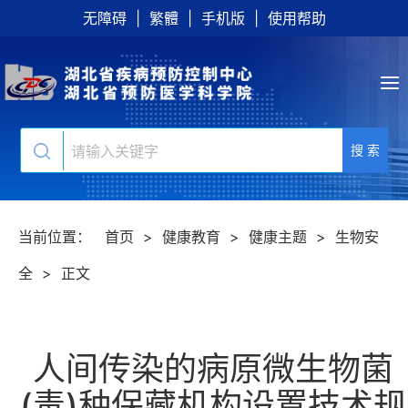
无障碍
|
繁體
|
手机版
|
使用帮助
搜 索
当前位置：
首页
>
健康教育
>
健康主题
>
生物安
全
>
正文
人间传染的病原微生物菌
(毒)种保藏机构设置技术规