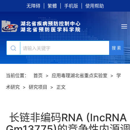
无障碍
|
繁體
|
手机版
|
使用帮助
搜 索
当前位置：
首页
>
应用毒理湖北省重点实验室
>
学
术研究
>
研究项目
>
正文
长链非编码RNA (IncRNA
Gm13775)的竞争性内源