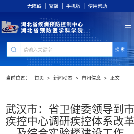
无障碍
|
繁體
|
手机版
|
使用帮助
搜 索
当前位置：
首页
>
新闻动态
>
市州信息
>
正文
武汉市：省卫健委领导到
疾控中心调研疾控体系改
及综合实验楼建设工作