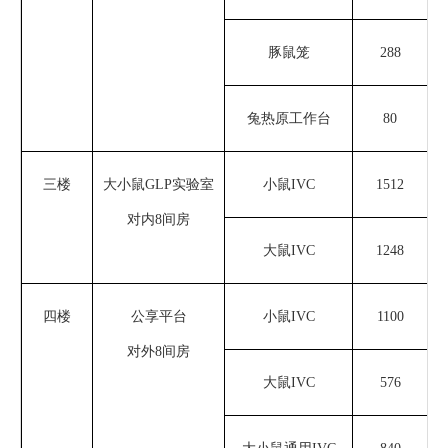
豚鼠笼
288
兔热原工作台
8
0
三楼
大小鼠
GLP
实验室
小鼠
IVC
1512
对内
8间房
大鼠
IVC
1248
3
四楼
公享平台
小鼠
IVC
1100
对外
8间房
大鼠
IVC
576
3