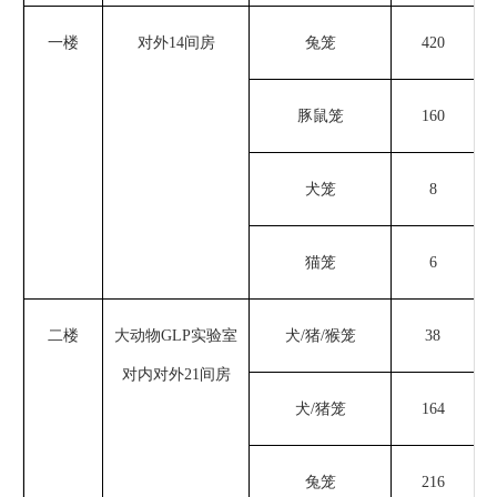
一楼
对外
14间房
兔笼
420
豚鼠笼
160
犬笼
8
猫笼
6
二楼
大动物
GLP实验室
犬
/猪/猴笼
38
对内对外
21间房
犬
/
猪笼
164
兔笼
216