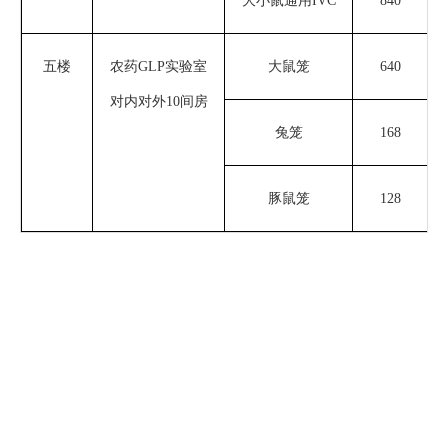
大小鼠通用
I
VC
840
3
五楼
农药
GLP实验室
大鼠笼
640
3
对内对外
10间房
兔笼
168
豚鼠笼
128