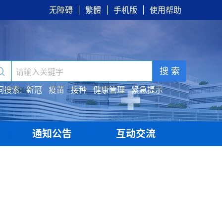
无障碍
|
繁體
|
手机版
|
使用帮助
搜 索
词搜索:
新冠
疫苗
接种
健康管理
紧急提示
通知公告
互动交流
|
|