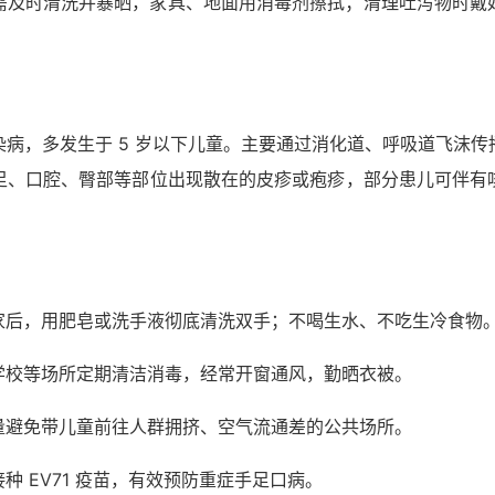
需及时清洗并暴晒，家具、地面用消毒剂擦拭；清理吐泻物时戴
病，多发生于 5 岁以下儿童。主要通过消化道、呼吸道飞沫
足、口腔、臀部等部位出现散在的皮疹或疱疹，部分患儿可伴有
家后，用肥皂或洗手液彻底清洗双手；不喝生水、不吃生冷食物
学校等场所定期清洁消毒，经常开窗通风，勤晒衣被。
量避免带儿童前往人群拥挤、空气流通差的公共场所。
 EV71 疫苗，有效预防重症手足口病。