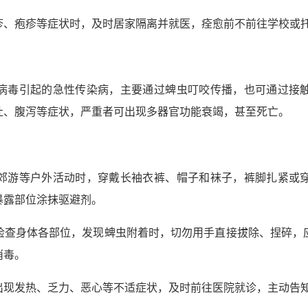
疹、疱疹等症状时，及时居家隔离并就医，痊愈前不前往学校或
病毒引起的急性传染病，主要通过蜱虫叮咬传播，也可通过接
吐、腹泻等症状，严重者可出现多器官功能衰竭，甚至死亡。
郊游等户外活动时，穿戴长袖衣裤、帽子和袜子，裤脚扎紧或
暴露部位涂抹驱避剂。
检查身体各部位，发现蜱虫附着时，切勿用手直接拔除、捏碎，
消毒。
出现发热、乏力、恶心等不适症状，及时前往医院就诊，主动告