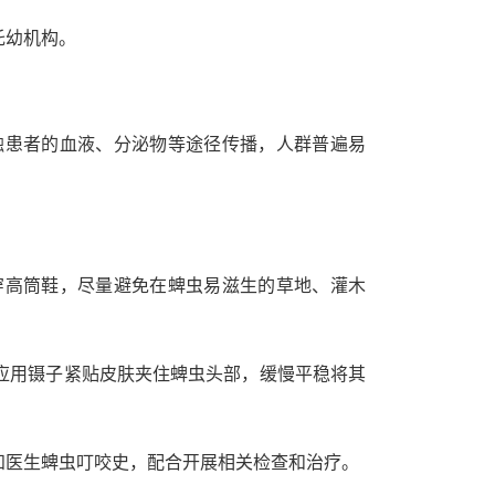
托幼机构。
触患者的血液、分泌物等途径传播，人群普遍易
穿高筒鞋，尽量避免在蜱虫易滋生的草地、灌木
应用镊子紧贴皮肤夹住蜱虫头部，缓慢平稳将其
知医生蜱虫叮咬史，配合开展相关检查和治疗。