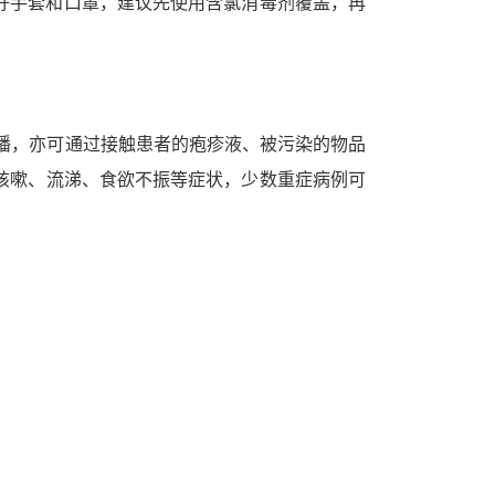
好手套和口罩，建议先使用含氯消毒剂覆盖，再
传播，亦可通过接触患者的疱疹液、被污染的物品
咳嗽、流涕、食欲不振等症状，少数重症病例可
。