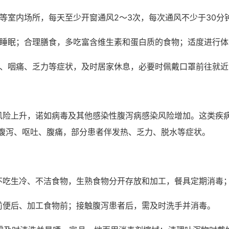
等室内场所，每天至少开窗通风2～3次，每次通风不少于30分
足睡眠；合理膳食，多吃富含维生素和蛋白质的食物；适度进行
嗽、咽痛、乏力等症状，及时居家休息，必要时佩戴口罩前往就近
风险上升，诺如病毒及其他感染性腹泻病感染风险增加。这类疾病
为腹泻、呕吐、腹痛，部分患者伴发热、乏力、脱水等症状。
不吃生冷、不洁食物，生熟食物分开存放和加工，餐具定期消毒
前便后、加工食物前；接触腹泻患者后，需及时洗手并消毒。