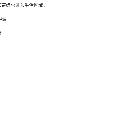
携带蜱虫进入生活区域。
碧波
芳