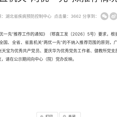
源：湖北省疾病预防控制中心
点击量：
3662
分享到：
两优一先”推荐工作的通知》
（鄂直工发〔2026〕5号）要求，
根
全国、全省、省直机关
“两优一先”的不纳入推荐范围的原则，
张天宝为优秀共产党员、夏庆华为优秀党务工作者、健教所党支
议，请在公示期间向中心（院）党办反映。
打印
关闭