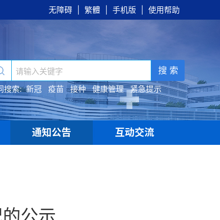
无障碍
|
繁體
|
手机版
|
使用帮助
搜 索
词搜索:
新冠
疫苗
接种
健康管理
紧急提示
通知公告
互动交流
|
|
况的公示