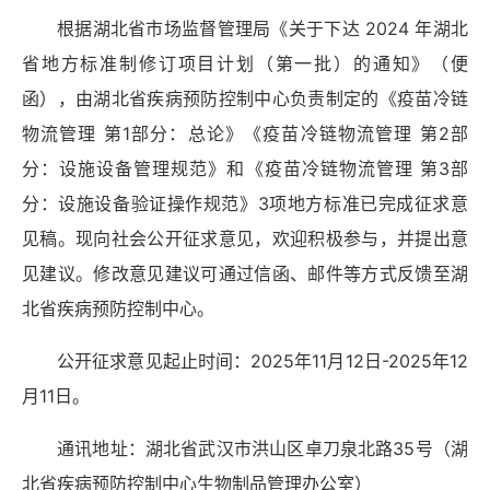
根据湖北省市场监督管理局《关于下达
202
4
年湖北
省地方标准制修订项目计划（第
一批）的通知》（便
函）
，由湖北省疾病预防控制中心负责制定的《疫苗冷链
物流管理
第
1
部分：总论》《疫苗冷链物流管理 第
2
部
分：设施设备管理规范》和《疫苗冷链物流管理 第
3
部
分：设施设备验证操作规范》
3
项地方标准已完成征求意
见稿。现向社会公开征求意见，欢迎积极参与，并提出意
见建议。修改意见建议可通过信函、邮件等方式反馈至湖
北省疾病预防控制中心。
公开征求意见起止时间：
202
5
年
11
月
12
日
-202
5
年
12
月
11
日。
通讯地址：湖北省武汉市洪山区卓刀泉北路
35
号（湖
北省疾病预防控制中心
生物制品管理办公室）